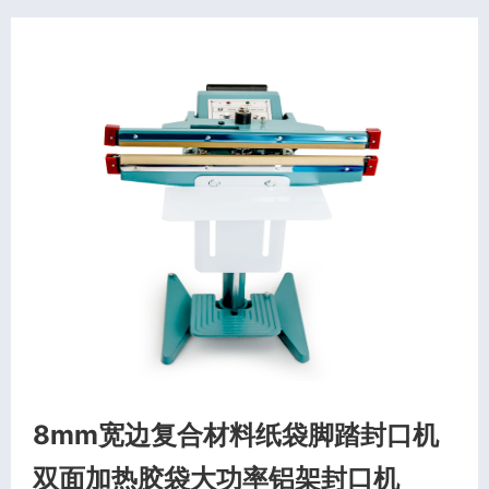
8mm宽边复合材料纸袋脚踏封口机
双面加热胶袋大功率铝架封口机