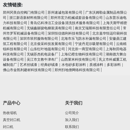
友情链接:
郑州冈美自控阀门有限公司
|
苏州速诚包装有限公司
|
广东沃姆勒金属制品有限公
司
|
浙江新语新材料有限公司
|
郑州市宏力机械成套设备有限公司
|
山东普乐迪电
力科技有限公司
|
青岛亿科净洁工业设备清洗技术服务有限公司
|
上海天斯甲精密
机械有限公司
|
无锡鑫丽骏电梯装潢有限公司
|
南京艾瑞斯科技有限责任公司
|
常
州市罗军机械设备有限公司
|
深圳恒信德利科技有限公司
|
北京嘉华恒远印刷科技
有限公司
|
深圳市班邦服饰有限公司
|
北海市乐飞防水补漏有限公司
|
安徽鼎江建
筑工程有限公司
|
北京俊采科技发展有限公司
|
宁波丹尼尔吸塑有限公司
|
云南精
锐科技有限公司
|
山东红叶地毯有限公司
|
河北崇一商贸有限公司
|
上海秋田电器
科技有限公司
|
无锡苏杰机电设备厂
|
上海亿橙生物科技有限公司
|
湖南德方舞台
设备有限公司
|
吴江市文教牛津布厂
|
山西莱米科技有限公司
|
巩义市科威重工机
械制造厂
|
艺术丝绒漆｜经典砂绒漆｜水包砂多彩涂料｜质感涂料｜多彩涂料｜
佛山市金凯利建材科技有限公司
|
郑州扫地僧网络科技有限公司
|
产品中心
关于我们
热收缩机
公司简介
真空封口机
加入我们
封口机
联系我们