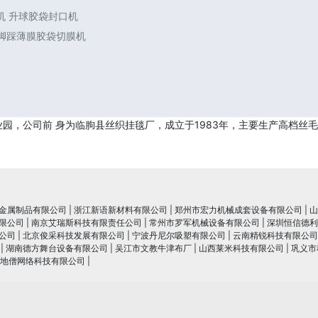
机 升球胶袋封口机
 脚踩薄膜胶袋切膜机
，公司前 身为临朐县丝织挂毯厂，成立于1983年，主要生产高档丝毛*
金属制品有限公司
|
浙江新语新材料有限公司
|
郑州市宏力机械成套设备有限公司
|
山
限公司
|
南京艾瑞斯科技有限责任公司
|
常州市罗军机械设备有限公司
|
深圳恒信德利
公司
|
北京俊采科技发展有限公司
|
宁波丹尼尔吸塑有限公司
|
云南精锐科技有限公司
|
湖南德方舞台设备有限公司
|
吴江市文教牛津布厂
|
山西莱米科技有限公司
|
巩义市
地僧网络科技有限公司
|