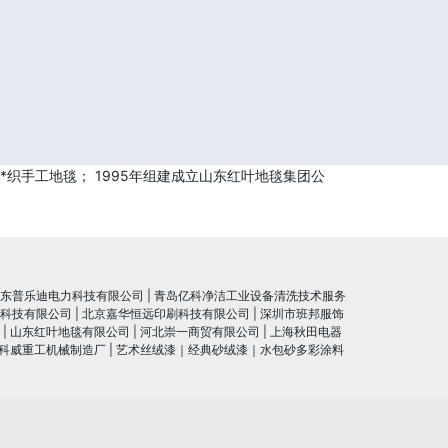
织手工地毯； 1995年组建成立山东红叶地毯集团公
东普乐迪电力科技有限公司
|
青岛亿科净洁工业设备清洗技术服务
科技有限公司
|
北京嘉华恒远印刷科技有限公司
|
深圳市班邦服饰
|
山东红叶地毯有限公司
|
河北崇一商贸有限公司
|
上海秋田电器
科威重工机械制造厂
|
艺术丝绒漆｜经典砂绒漆｜水包砂多彩涂料