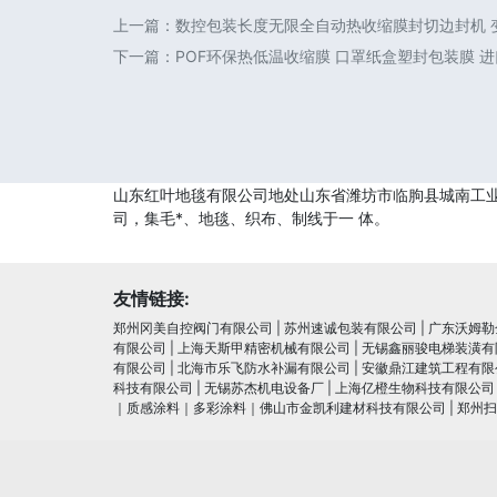
上一篇：
数控包装长度无限全自动热收缩膜封切边封机 变
下一篇：
POF环保热低温收缩膜 口罩纸盒塑封包装膜 
山东红叶地毯有限公司地处山东省潍坊市临朐县城南工业园
司，集毛*、地毯、织布、制线于一 体。
友情链接:
郑州冈美自控阀门有限公司
|
苏州速诚包装有限公司
|
广东沃姆勒
有限公司
|
上海天斯甲精密机械有限公司
|
无锡鑫丽骏电梯装潢有
有限公司
|
北海市乐飞防水补漏有限公司
|
安徽鼎江建筑工程有限
科技有限公司
|
无锡苏杰机电设备厂
|
上海亿橙生物科技有限公司
｜质感涂料｜多彩涂料｜佛山市金凯利建材科技有限公司
|
郑州扫