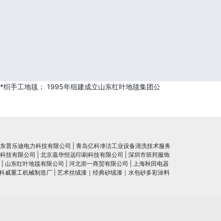
织手工地毯； 1995年组建成立山东红叶地毯集团公
东普乐迪电力科技有限公司
|
青岛亿科净洁工业设备清洗技术服务
科技有限公司
|
北京嘉华恒远印刷科技有限公司
|
深圳市班邦服饰
|
山东红叶地毯有限公司
|
河北崇一商贸有限公司
|
上海秋田电器
科威重工机械制造厂
|
艺术丝绒漆｜经典砂绒漆｜水包砂多彩涂料