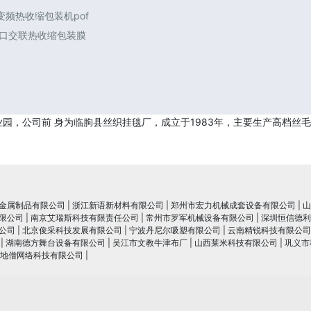
频热收缩包装机pof
进口交联热收缩包装膜
，公司前 身为临朐县丝织挂毯厂，成立于1983年，主要生产高档丝毛*
金属制品有限公司
|
浙江新语新材料有限公司
|
郑州市宏力机械成套设备有限公司
|
山
限公司
|
南京艾瑞斯科技有限责任公司
|
常州市罗军机械设备有限公司
|
深圳恒信德利
公司
|
北京俊采科技发展有限公司
|
宁波丹尼尔吸塑有限公司
|
云南精锐科技有限公司
|
湖南德方舞台设备有限公司
|
吴江市文教牛津布厂
|
山西莱米科技有限公司
|
巩义市
地僧网络科技有限公司
|